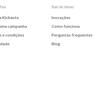
Mais
Baú de ideias
a Kickante
Inovações
 uma campanha
Como funciona
 e condições
Perguntas frequentes
idade
Blog