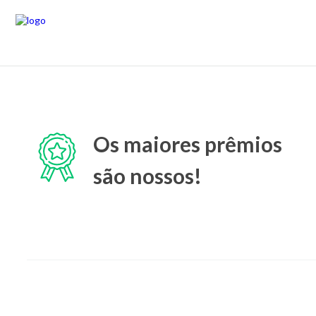
Os maiores prêmios
são nossos!