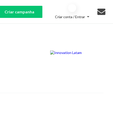
Criar campanha
Criar conta / Entrar