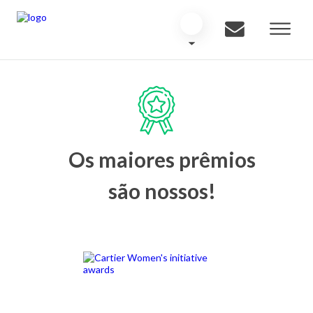
Os maiores prêmios
são nossos!