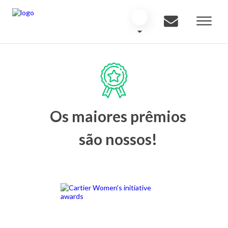
Os maiores prêmios
são nossos!