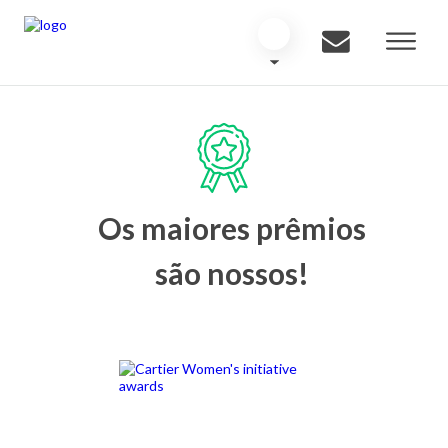
Os maiores prêmios
são nossos!