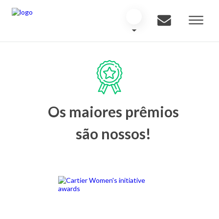
Os maiores prêmios
são nossos!