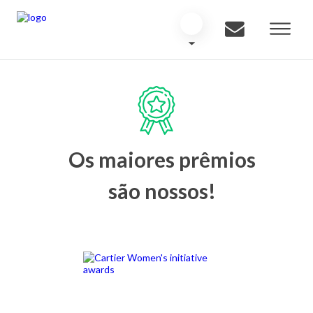
Os maiores prêmios
são nossos!