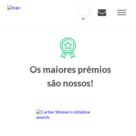
Os maiores prêmios
são nossos!