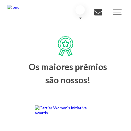
Os maiores prêmios
são nossos!