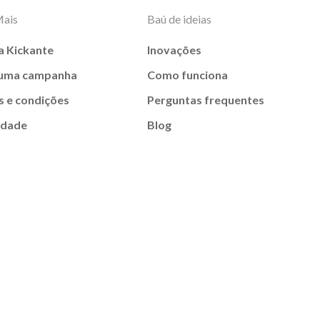
Mais
Baú de ideias
a Kickante
Inovações
 uma campanha
Como funciona
 e condições
Perguntas frequentes
idade
Blog