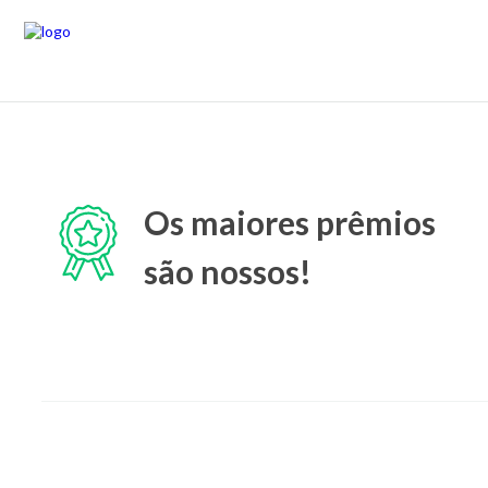
Os maiores prêmios
são nossos!