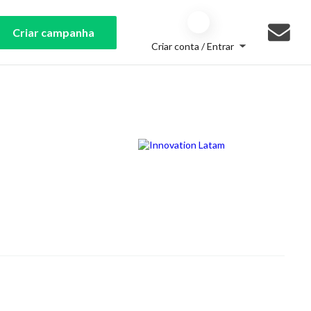
Criar campanha
Criar conta / Entrar