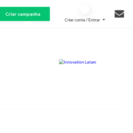
Criar campanha
Criar conta / Entrar