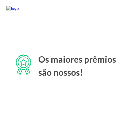
Os maiores prêmios
são nossos!