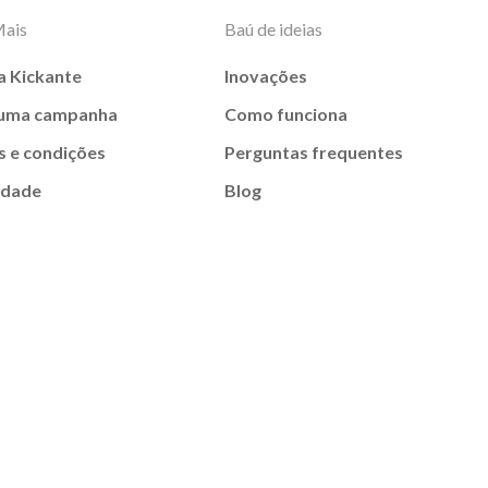
Mais
Baú de ideias
a Kickante
Inovações
 uma campanha
Como funciona
 e condições
Perguntas frequentes
idade
Blog