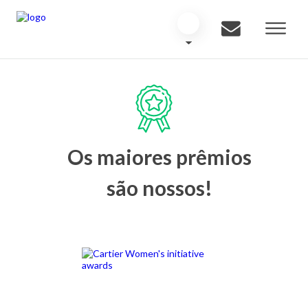
Os maiores prêmios
são nossos!