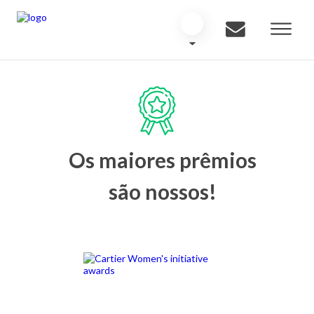
Os maiores prêmios
são nossos!