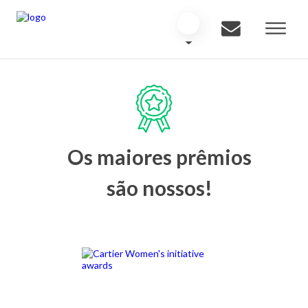
Os maiores prêmios
são nossos!