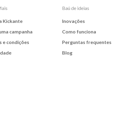
Mais
Baú de ideias
a Kickante
Inovações
 uma campanha
Como funciona
 e condições
Perguntas frequentes
idade
Blog