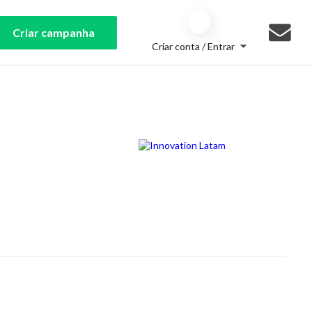
Criar campanha
Criar conta / Entrar