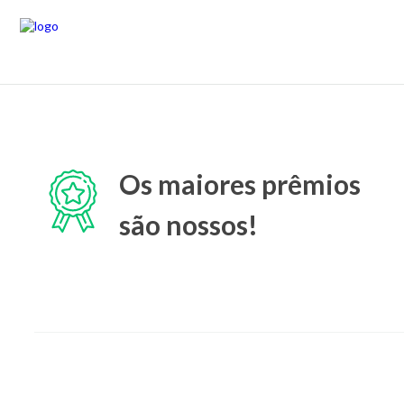
Os maiores prêmios
são nossos!