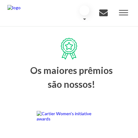
Os maiores prêmios
são nossos!