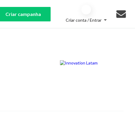
Criar campanha
Criar conta / Entrar