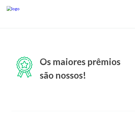
Os maiores prêmios
são nossos!