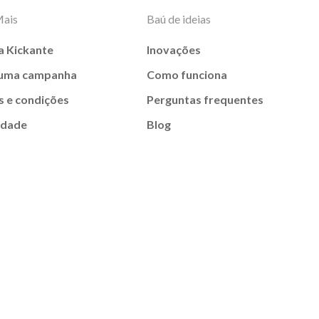
Mais
Baú de ideias
a Kickante
Inovações
 uma campanha
Como funciona
 e condições
Perguntas frequentes
idade
Blog