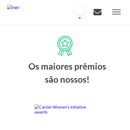
Os maiores prêmios
são nossos!