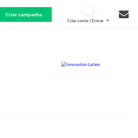
Criar campanha
Criar conta / Entrar