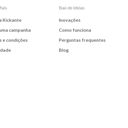
Mais
Baú de ideias
a Kickante
Inovações
 uma campanha
Como funciona
 e condições
Perguntas frequentes
idade
Blog