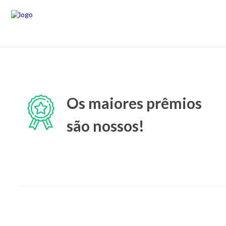
Os maiores prêmios
são nossos!