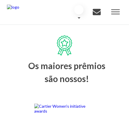
Os maiores prêmios
são nossos!