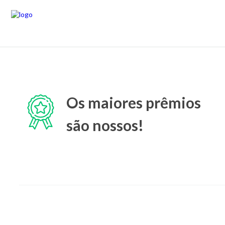
Os maiores prêmios
são nossos!