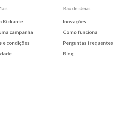
Mais
Baú de ideias
a Kickante
Inovações
 uma campanha
Como funciona
 e condições
Perguntas frequentes
idade
Blog