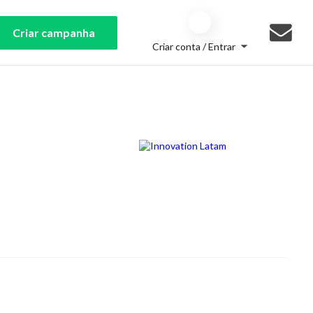
Criar campanha
Criar conta / Entrar