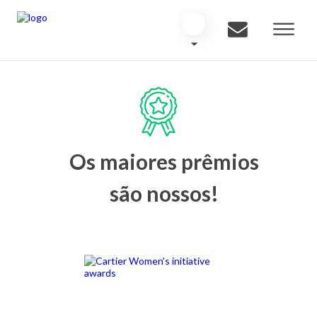
Os maiores prêmios
são nossos!