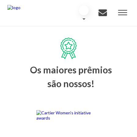
Os maiores prêmios
são nossos!