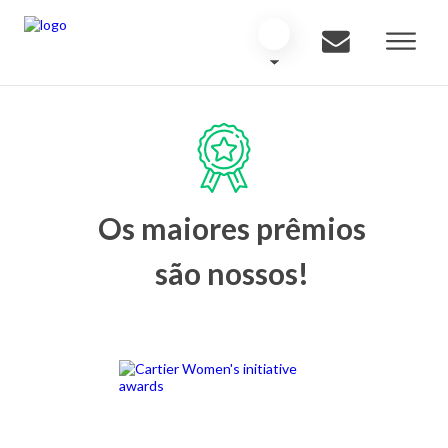
Os maiores prêmios
são nossos!