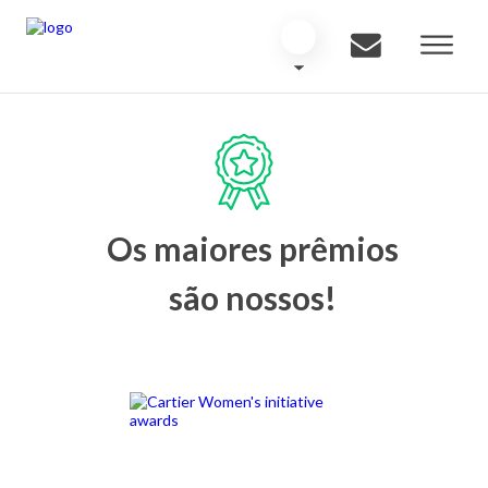
Os maiores prêmios
são nossos!