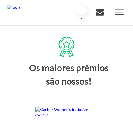
Os maiores prêmios
são nossos!