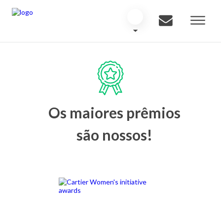
Os maiores prêmios
são nossos!