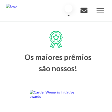
Os maiores prêmios
são nossos!