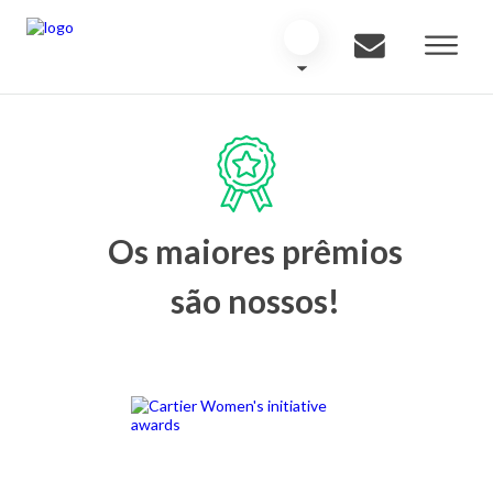
Os maiores prêmios
são nossos!