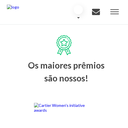
Os maiores prêmios
são nossos!