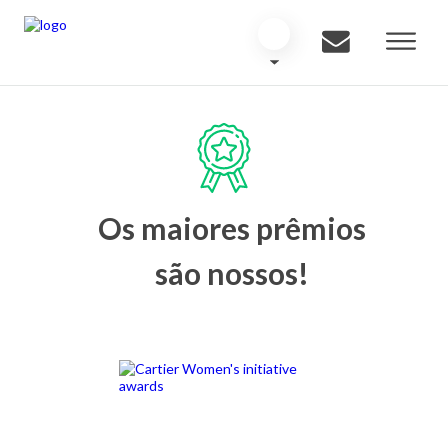
Os maiores prêmios
são nossos!