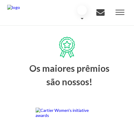
Os maiores prêmios
são nossos!