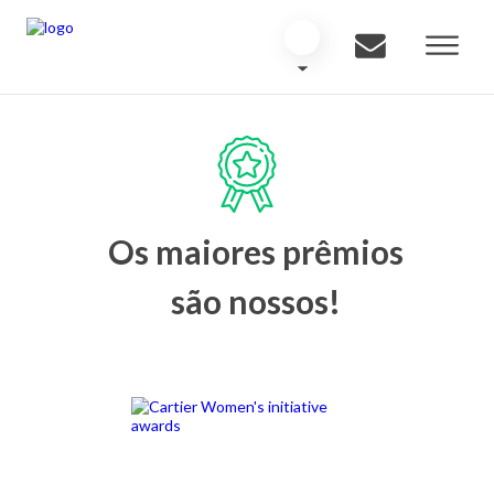
Os maiores prêmios
são nossos!