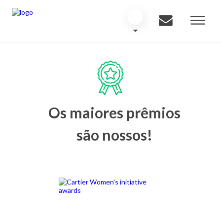
Os maiores prêmios
são nossos!