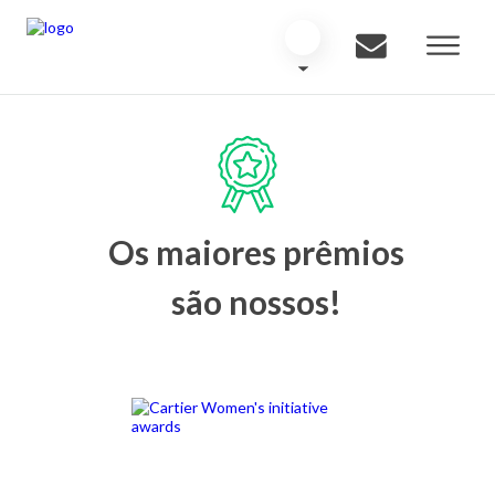
Os maiores prêmios
são nossos!