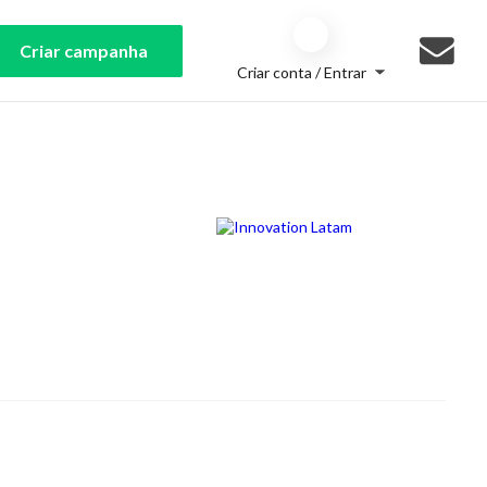
Criar campanha
Criar conta / Entrar