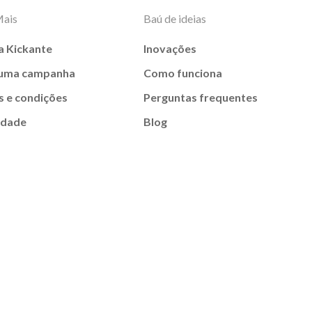
Mais
Baú de ideias
a Kickante
Inovações
 uma campanha
Como funciona
 e condições
Perguntas frequentes
idade
Blog