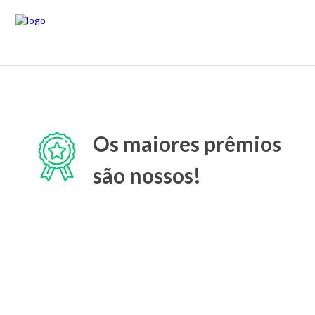
Os maiores prêmios
são nossos!