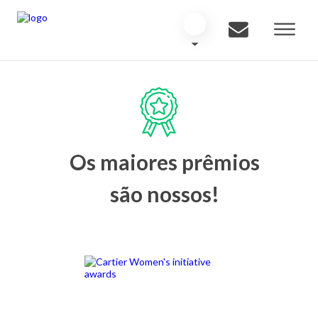
Os maiores prêmios
são nossos!