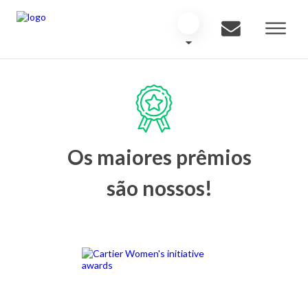
Os maiores prêmios
são nossos!