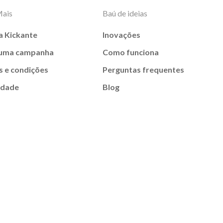
Mais
Baú de ideias
a Kickante
Inovações
 uma campanha
Como funciona
 e condições
Perguntas frequentes
idade
Blog