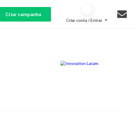
Criar campanha
Criar conta / Entrar