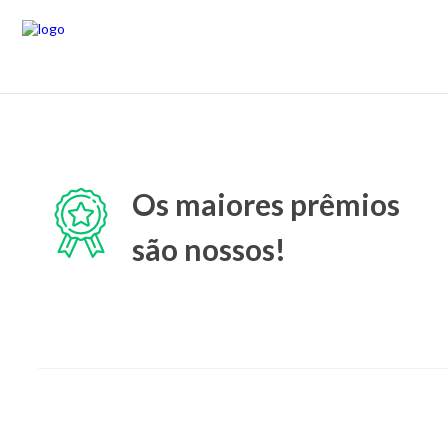
Os maiores prêmios
são nossos!