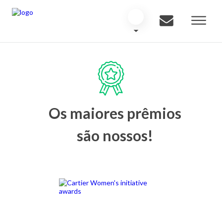
Os maiores prêmios
são nossos!