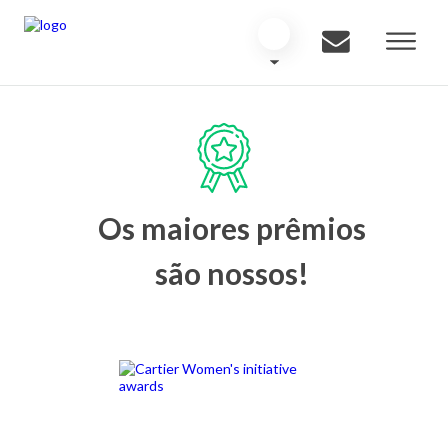
Os maiores prêmios
são nossos!