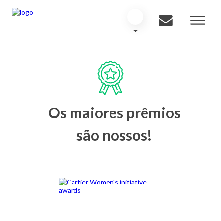
Os maiores prêmios
são nossos!