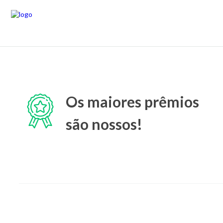
Os maiores prêmios
são nossos!