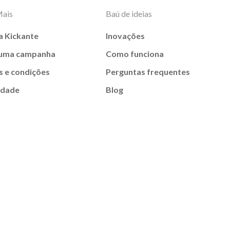
Mais
Baú de ideias
a Kickante
Inovações
 uma campanha
Como funciona
 e condições
Perguntas frequentes
idade
Blog