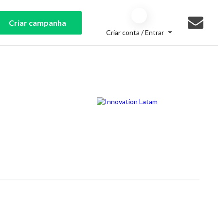
Criar campanha
Criar conta / Entrar