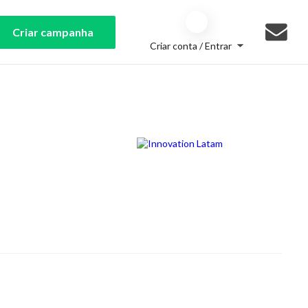
Criar campanha
Criar conta / Entrar