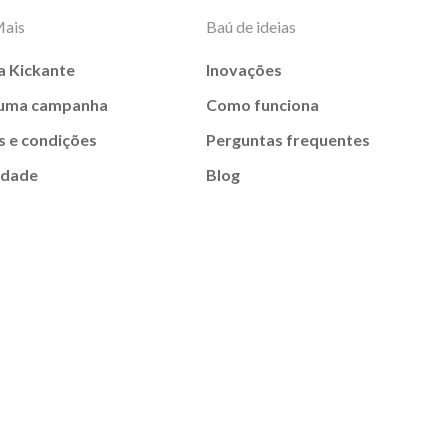
Mais
Baú de ideias
a Kickante
Inovações
 uma campanha
Como funciona
 e condições
Perguntas frequentes
idade
Blog