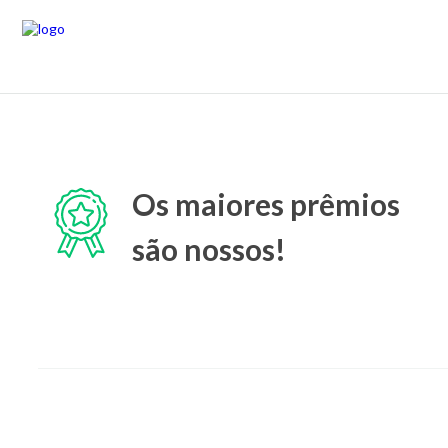
Os maiores prêmios
são nossos!