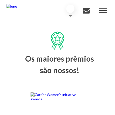
Os maiores prêmios
são nossos!