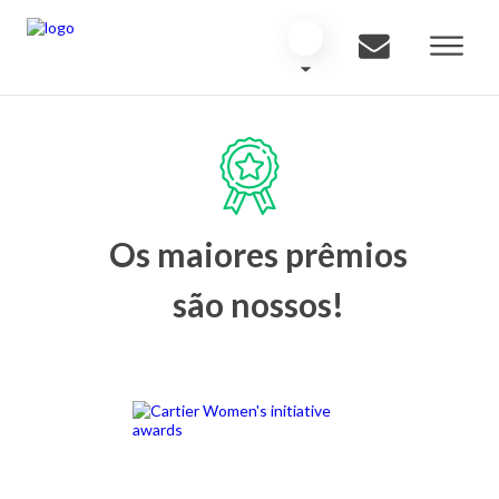
Os maiores prêmios
são nossos!