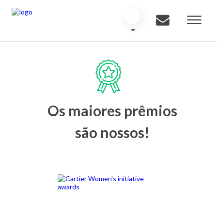
Os maiores prêmios
são nossos!