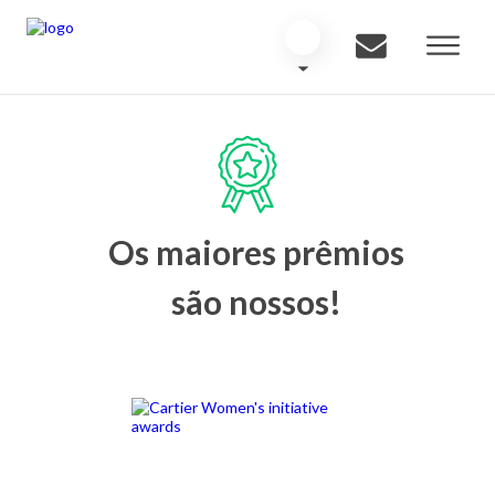
Os maiores prêmios
são nossos!