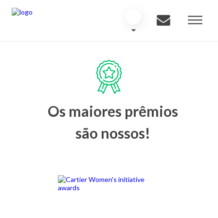
Os maiores prêmios
são nossos!