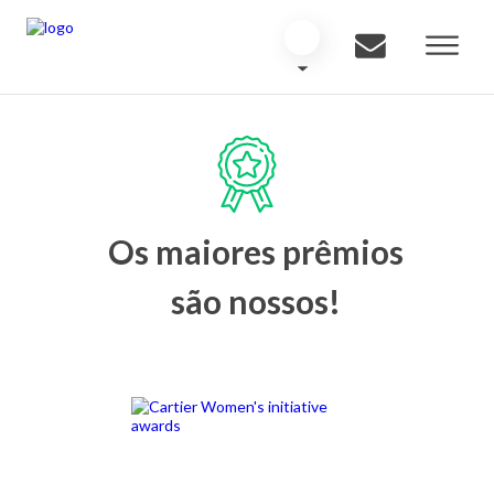
Os maiores prêmios
são nossos!