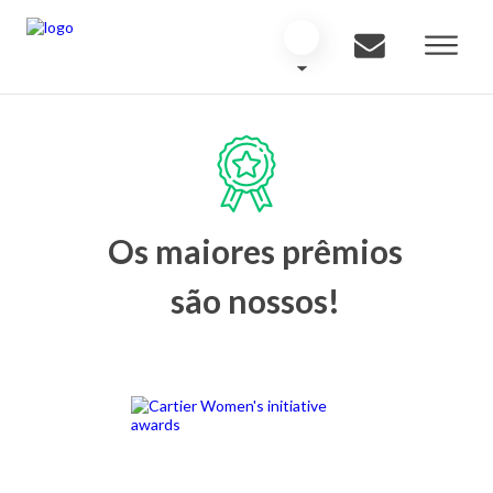
Os maiores prêmios
são nossos!